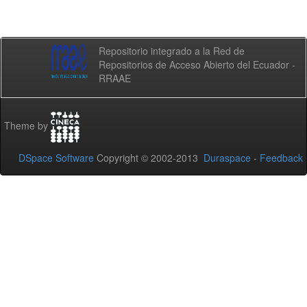
Repositorio integrado a la Red de
Repositorios de Acceso Abierto del Ecuador -
RRAAE
Theme by
DSpace Software
Copyright © 2002-2013
Duraspace
-
Feedback