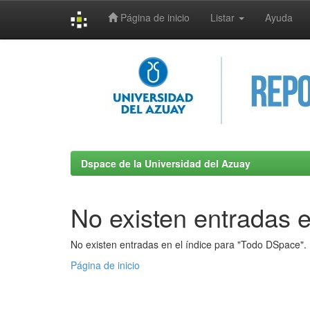
Página de inicio
Listar
Ayuda
Skip
navigation
Dspace de la Universidad del Azuay
No existen entradas e
No existen entradas en el índice para "Todo DSpace".
Página de inicio