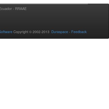
l Ecuador - RRAAE
oftware
Copyright © 2002-2013
Duraspace
-
Feedback