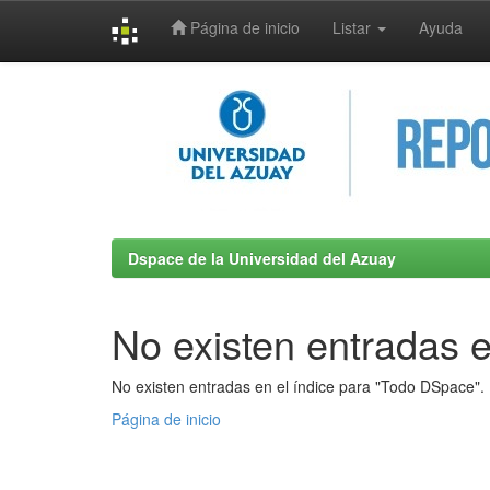
Página de inicio
Listar
Ayuda
Skip
navigation
Dspace de la Universidad del Azuay
No existen entradas e
No existen entradas en el índice para "Todo DSpace".
Página de inicio