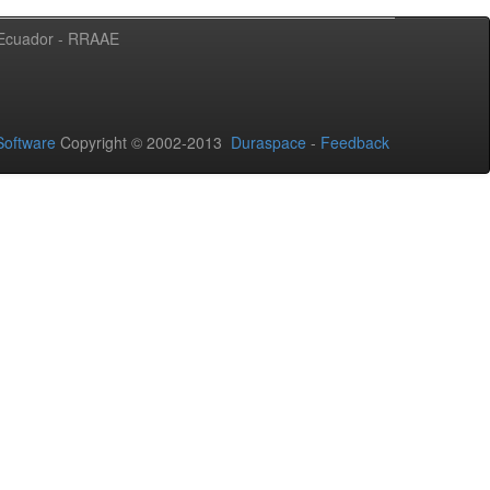
l Ecuador - RRAAE
oftware
Copyright © 2002-2013
Duraspace
-
Feedback