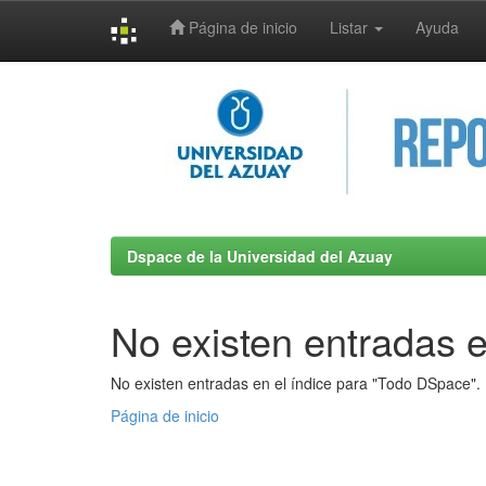
Página de inicio
Listar
Ayuda
Skip
navigation
Dspace de la Universidad del Azuay
No existen entradas e
No existen entradas en el índice para "Todo DSpace".
Página de inicio