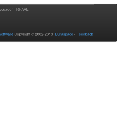
l Ecuador - RRAAE
oftware
Copyright © 2002-2013
Duraspace
-
Feedback