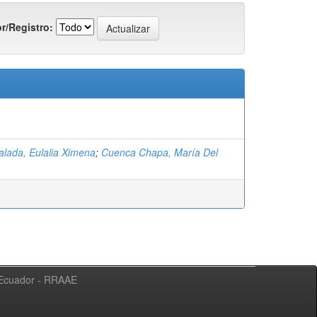
r/Registro:
alada, Eulalia Ximena
;
Cuenca Chapa, María Del
l Ecuador - RRAAE