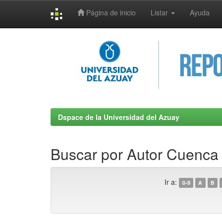
Página de inicio
Listar
Ayuda
Skip
navigation
Dspace de la Universidad del Azuay
Buscar por Autor Cuenca
Ir a:
0-9
A
B