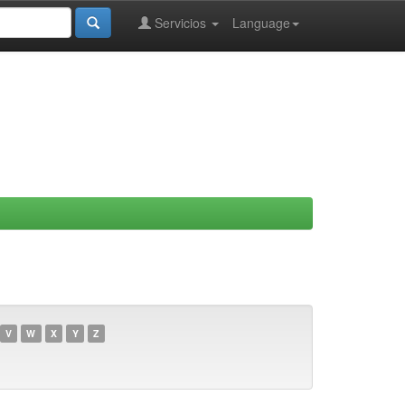
Servicios
Language
V
W
X
Y
Z