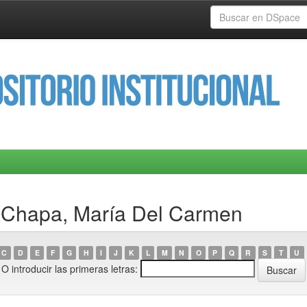
 Chapa, María Del Carmen
C
D
E
F
G
H
I
J
K
L
M
N
O
P
Q
R
S
T
U
O introducir las primeras letras: