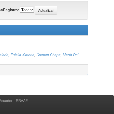
r/Registro:
alada, Eulalia Ximena
;
Cuenca Chapa, María Del
l Ecuador - RRAAE