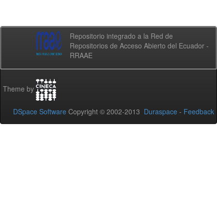
Repositorio integrado a la Red de
Repositorios de Acceso Abierto del Ecuador -
RRAAE
Theme by
DSpace Software
Copyright © 2002-2013
Duraspace
-
Feedback