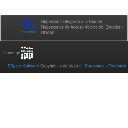
Repositorio integrado a la Red de
Repositorios de Acceso Abierto del Ecuador -
RRAAE
Theme by
DSpace Software
Copyright © 2002-2013
Duraspace
-
Feedback