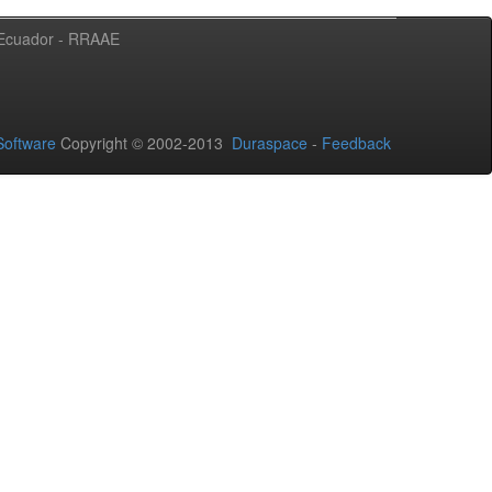
l Ecuador - RRAAE
oftware
Copyright © 2002-2013
Duraspace
-
Feedback