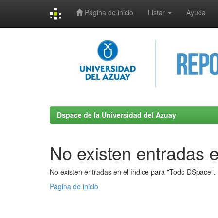
Página de inicio
Listar
Ayuda
Skip
navigation
Dspace de la Universidad del Azuay
No existen entradas e
No existen entradas en el índice para "Todo DSpace".
Página de inicio