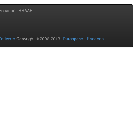
l Ecuador - RRAAE
oftware
Copyright © 2002-2013
Duraspace
-
Feedback