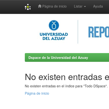
Página de inicio
Listar
Ayuda
Skip
navigation
Dspace de la Universidad del Azuay
No existen entradas e
No existen entradas en el índice para "Todo DSpace".
Página de inicio