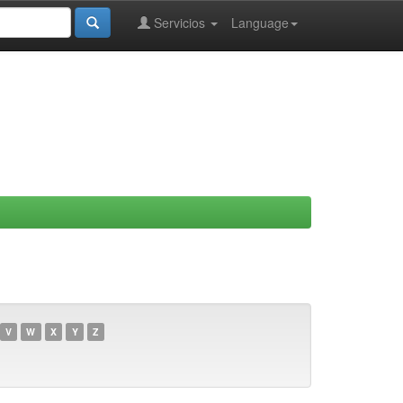
Servicios
Language
V
W
X
Y
Z