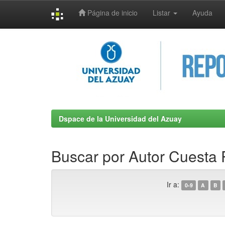
Página de inicio
Listar
Ayuda
Skip
navigation
Dspace de la Universidad del Azuay
Buscar por Autor Cuesta 
Ir a:
0-9
A
B