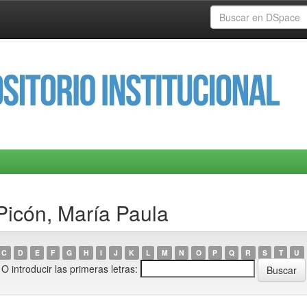
Picón, María Paula
C
D
E
F
G
H
I
J
K
L
M
N
O
P
Q
R
S
T
U
O introducir las primeras letras: