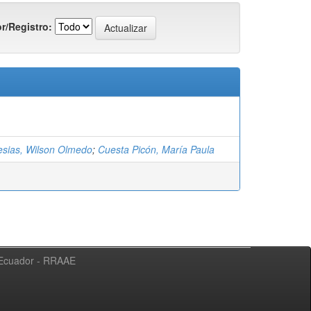
r/Registro:
lesias, Wilson Olmedo
;
Cuesta Picón, María Paula
l Ecuador - RRAAE