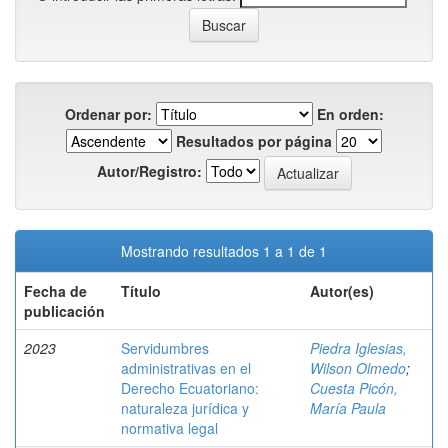
Ordenar por:
En orden:
Resultados por página
Autor/Registro:
Mostrando resultados 1 a 1 de 1
Fecha de
Título
Autor(es)
publicación
2023
Servidumbres
Piedra Iglesias,
administrativas en el
Wilson Olmedo
;
Derecho Ecuatoriano:
Cuesta Picón,
naturaleza jurídica y
María Paula
normativa legal