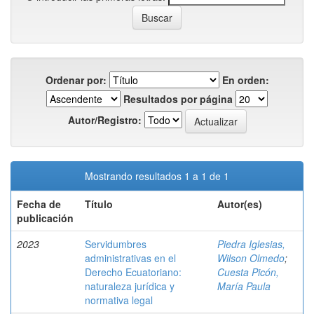
Ordenar por:
En orden:
Resultados por página
Autor/Registro:
Mostrando resultados 1 a 1 de 1
Fecha de
Título
Autor(es)
publicación
2023
Servidumbres
Piedra Iglesias,
administrativas en el
Wilson Olmedo
;
Derecho Ecuatoriano:
Cuesta Picón,
naturaleza jurídica y
María Paula
normativa legal