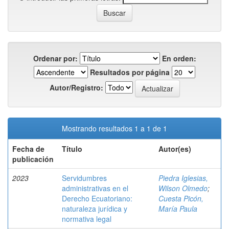
Ordenar por:
En orden:
Resultados por página
Autor/Registro:
Mostrando resultados 1 a 1 de 1
Fecha de
Título
Autor(es)
publicación
2023
Servidumbres
Piedra Iglesias,
administrativas en el
Wilson Olmedo
;
Derecho Ecuatoriano:
Cuesta Picón,
naturaleza jurídica y
María Paula
normativa legal