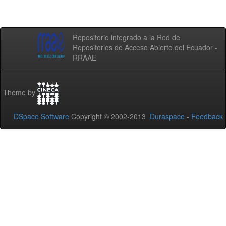
Repositorio integrado a la Red de
Repositorios de Acceso Abierto del Ecuador -
RRAAE
Theme by
DSpace Software
Copyright © 2002-2013
Duraspace
-
Feedback