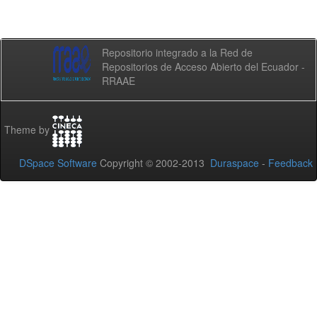
Repositorio integrado a la Red de
Repositorios de Acceso Abierto del Ecuador -
RRAAE
Theme by
DSpace Software
Copyright © 2002-2013
Duraspace
-
Feedback