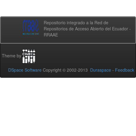
Repositorio integrado a la Red de
Repositorios de Acceso Abierto del Ecuador -
RRAAE
Theme by
DSpace Software
Copyright © 2002-2013
Duraspace
-
Feedback