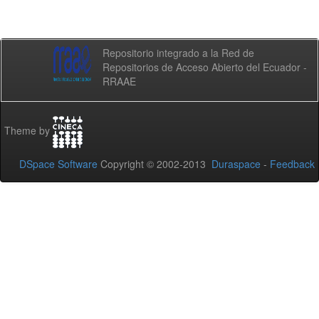
Repositorio integrado a la Red de
Repositorios de Acceso Abierto del Ecuador -
RRAAE
Theme by
DSpace Software
Copyright © 2002-2013
Duraspace
-
Feedback