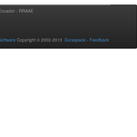
l Ecuador - RRAAE
oftware
Copyright © 2002-2013
Duraspace
-
Feedback