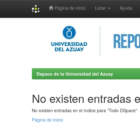
Página de inicio
Listar
Ayuda
Skip
navigation
Dspace de la Universidad del Azuay
No existen entradas e
No existen entradas en el índice para "Todo DSpace".
Página de inicio