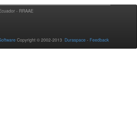
l Ecuador - RRAAE
oftware
Copyright © 2002-2013
Duraspace
-
Feedback