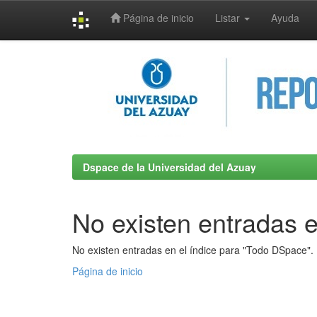
Página de inicio
Listar
Ayuda
Skip
navigation
Dspace de la Universidad del Azuay
No existen entradas e
No existen entradas en el índice para "Todo DSpace".
Página de inicio