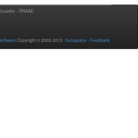
l Ecuador - RRAAE
oftware
Copyright © 2002-2013
Duraspace
-
Feedback