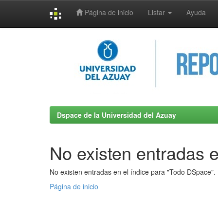
Página de inicio
Listar
Ayuda
Skip
navigation
Dspace de la Universidad del Azuay
No existen entradas e
No existen entradas en el índice para "Todo DSpace".
Página de inicio