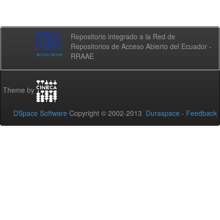
Repositorio integrado a la Red de
Repositorios de Acceso Abierto del Ecuador -
RRAAE
Theme by
DSpace Software
Copyright © 2002-2013
Duraspace
-
Feedback