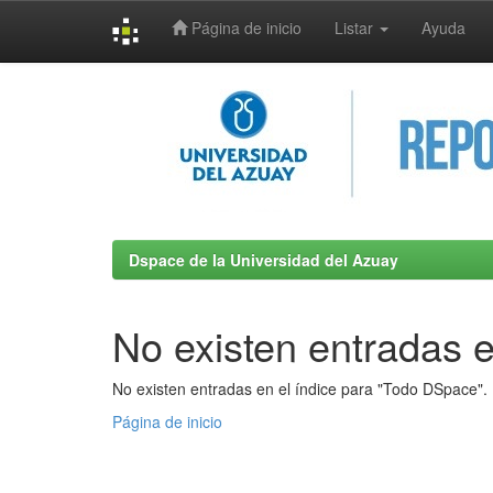
Página de inicio
Listar
Ayuda
Skip
navigation
Dspace de la Universidad del Azuay
No existen entradas e
No existen entradas en el índice para "Todo DSpace".
Página de inicio