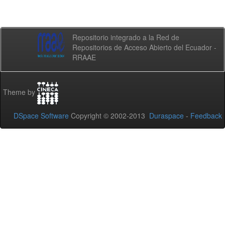
Repositorio integrado a la Red de
Repositorios de Acceso Abierto del Ecuador -
RRAAE
Theme by
DSpace Software
Copyright © 2002-2013
Duraspace
-
Feedback