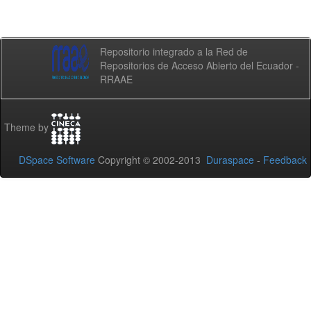
Repositorio integrado a la Red de
Repositorios de Acceso Abierto del Ecuador -
RRAAE
Theme by
DSpace Software
Copyright © 2002-2013
Duraspace
-
Feedback