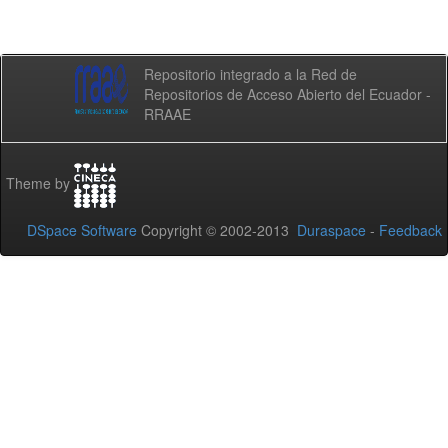
Repositorio integrado a la Red de
Repositorios de Acceso Abierto del Ecuador -
RRAAE
Theme by
DSpace Software
Copyright © 2002-2013
Duraspace
-
Feedback