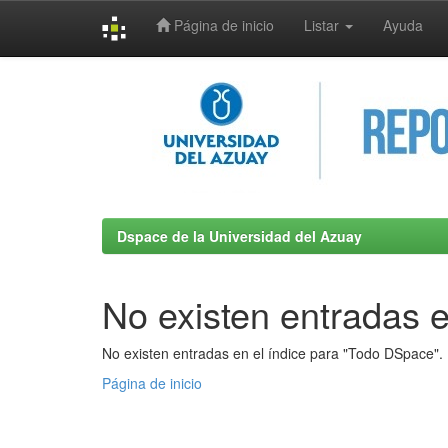
Página de inicio
Listar
Ayuda
Skip
navigation
Dspace de la Universidad del Azuay
No existen entradas e
No existen entradas en el índice para "Todo DSpace".
Página de inicio