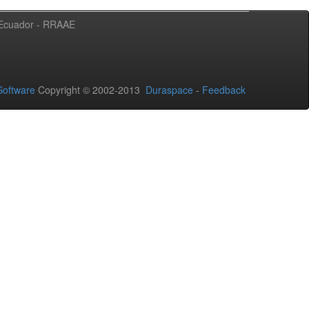
l Ecuador - RRAAE
oftware
Copyright © 2002-2013
Duraspace
-
Feedback