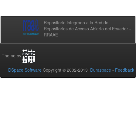
Repositorio integrado a la Red de
Repositorios de Acceso Abierto del Ecuador -
RRAAE
Theme by
DSpace Software
Copyright © 2002-2013
Duraspace
-
Feedback