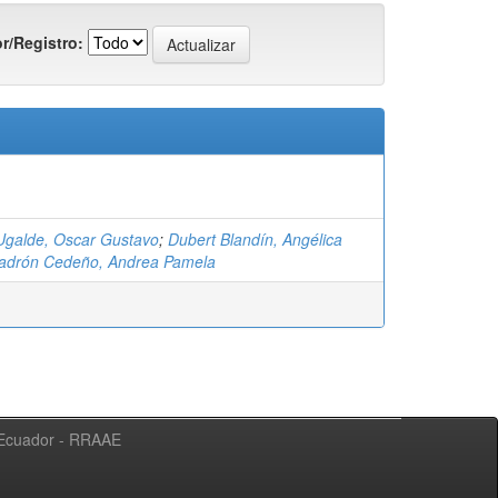
r/Registro:
 Ugalde, Oscar Gustavo
;
Dubert Blandín, Angélica
adrón Cedeño, Andrea Pamela
l Ecuador - RRAAE