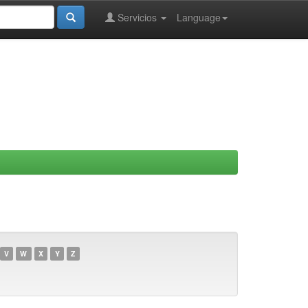
Servicios
Language
V
W
X
Y
Z