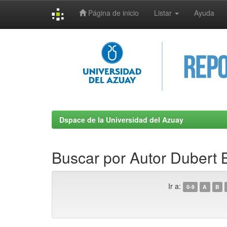
Página de inicio
Listar
Ayuda
Skip
navigation
Dspace de la Universidad del Azuay
Buscar por Autor Dubert B
Ir a:
0-9
A
B