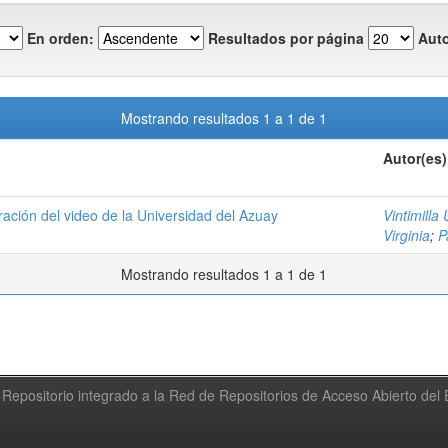
En orden:
Resultados por página
Auto
Mostrando resultados 1 a 1 de 1
Autor(es)
boración del video de la Universidad del Azuay
Vintimilla
Virginia
;
P
Mostrando resultados 1 a 1 de 1
Repositorio integrado a la Red de Repositorios de Acceso Abierto de