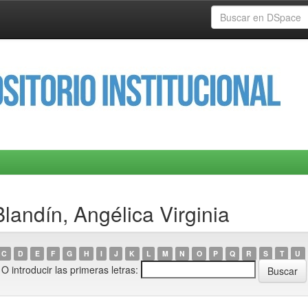
landín, Angélica Virginia
C
D
E
F
G
H
I
J
K
L
M
N
O
P
Q
R
S
T
U
O introducir las primeras letras: