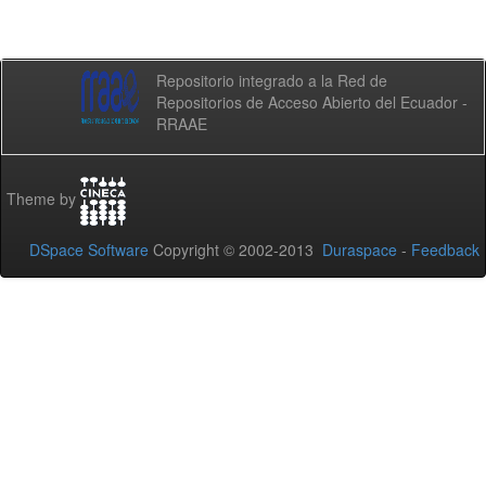
Repositorio integrado a la Red de
Repositorios de Acceso Abierto del Ecuador -
RRAAE
Theme by
DSpace Software
Copyright © 2002-2013
Duraspace
-
Feedback