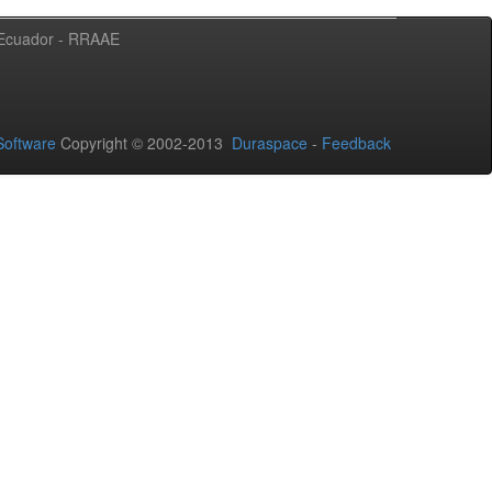
l Ecuador - RRAAE
oftware
Copyright © 2002-2013
Duraspace
-
Feedback