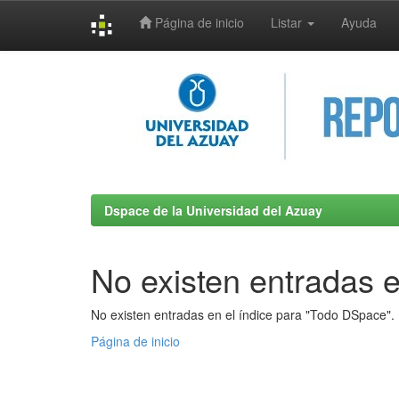
Página de inicio
Listar
Ayuda
Skip
navigation
Dspace de la Universidad del Azuay
No existen entradas e
No existen entradas en el índice para "Todo DSpace".
Página de inicio