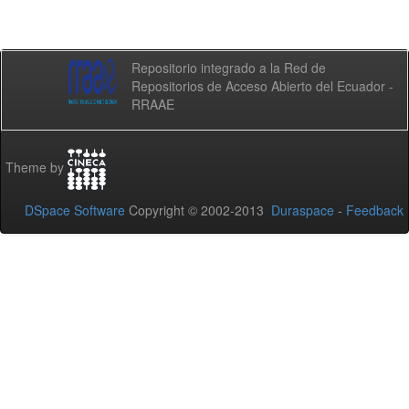
Repositorio integrado a la Red de
Repositorios de Acceso Abierto del Ecuador -
RRAAE
Theme by
DSpace Software
Copyright © 2002-2013
Duraspace
-
Feedback