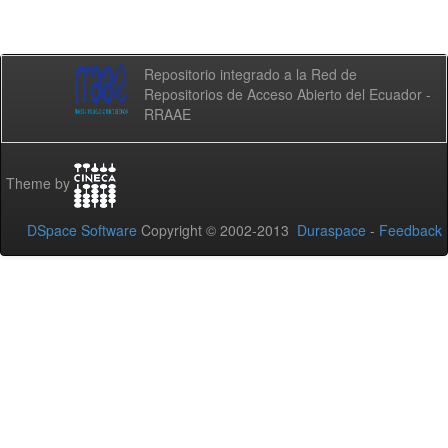
Repositorio integrado a la Red de
Repositorios de Acceso Abierto del Ecuador -
RRAAE
Theme by
DSpace Software
Copyright © 2002-2013
Duraspace
-
Feedback