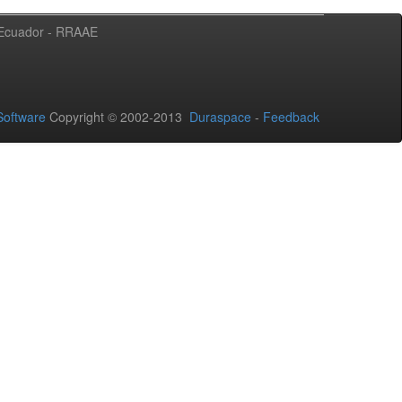
l Ecuador - RRAAE
oftware
Copyright © 2002-2013
Duraspace
-
Feedback