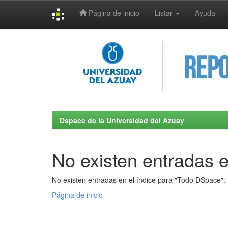
Página de inicio
Listar
Ayuda
Skip
navigation
Dspace de la Universidad del Azuay
No existen entradas e
No existen entradas en el índice para "Todo DSpace".
Página de inicio