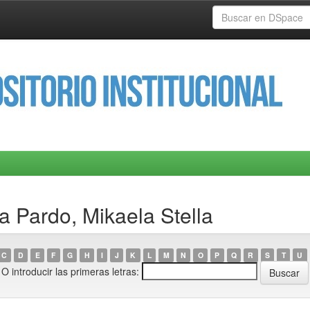
a Pardo, Mikaela Stella
C
D
E
F
G
H
I
J
K
L
M
N
O
P
Q
R
S
T
U
O introducir las primeras letras: