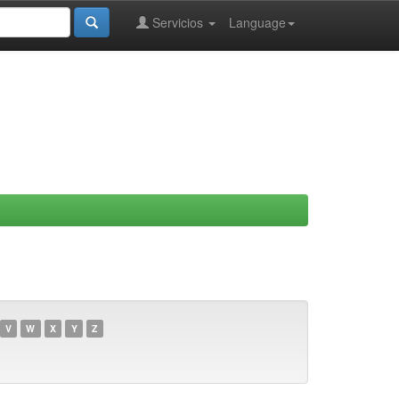
Servicios
Language
V
W
X
Y
Z