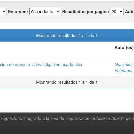
En orden:
Resultados por página
Auto
Mostrando resultados 1 a 1 de 1
Autor(es)
tución de apoyo a la investigación académica
González 
Estefanía
Mostrando resultados 1 a 1 de 1
Repositorio integrado a la Red de Repositorios de Acceso Abierto de