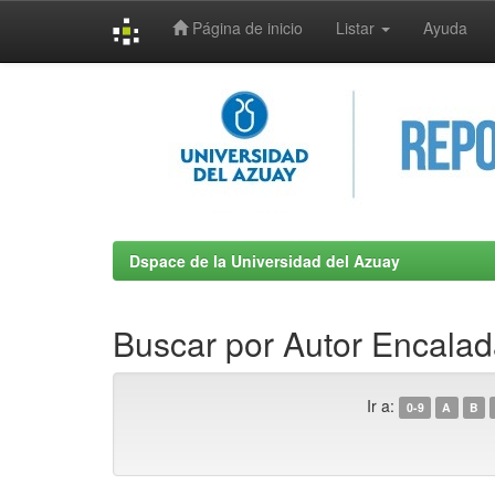
Página de inicio
Listar
Ayuda
Skip
navigation
Dspace de la Universidad del Azuay
Buscar por Autor Encalad
Ir a:
0-9
A
B