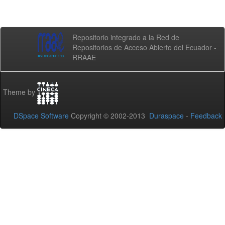
Repositorio integrado a la Red de
Repositorios de Acceso Abierto del Ecuador -
RRAAE
Theme by
DSpace Software
Copyright © 2002-2013
Duraspace
-
Feedback