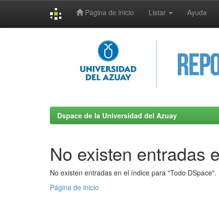
Página de inicio
Listar
Ayuda
Skip
navigation
Dspace de la Universidad del Azuay
No existen entradas e
No existen entradas en el índice para "Todo DSpace".
Página de inicio