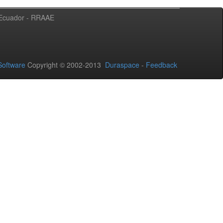
l Ecuador - RRAAE
oftware
Copyright © 2002-2013
Duraspace
-
Feedback