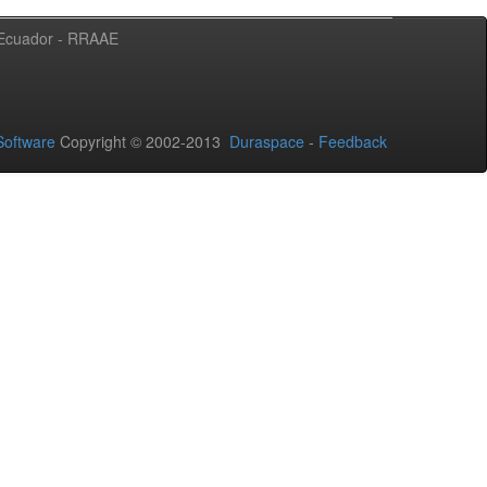
l Ecuador - RRAAE
oftware
Copyright © 2002-2013
Duraspace
-
Feedback