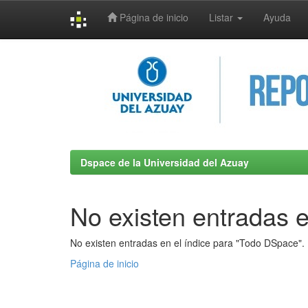
Página de inicio
Listar
Ayuda
Skip
navigation
Dspace de la Universidad del Azuay
No existen entradas e
No existen entradas en el índice para "Todo DSpace".
Página de inicio