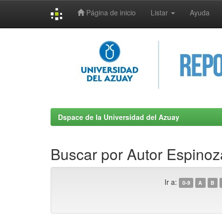
Página de inicio
Listar
Ayuda
Skip
navigation
Dspace de la Universidad del Azuay
Buscar por Autor Espinoz
Ir a:
0-9
A
B