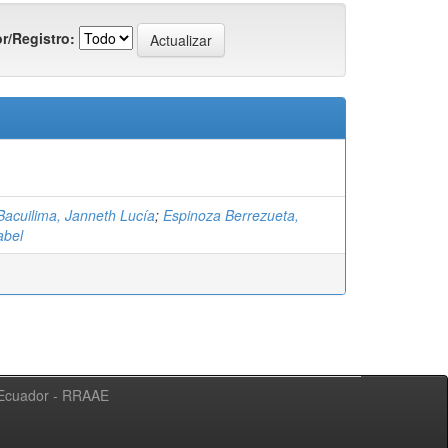
r/Registro:
Bacuilima, Janneth Lucía
;
Espinoza Berrezueta,
abel
l Ecuador - RRAAE