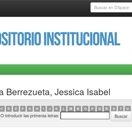
a Berrezueta, Jessica Isabel
C
D
E
F
G
H
I
J
K
L
M
N
O
P
Q
R
S
T
U
O introducir las primeras letras: