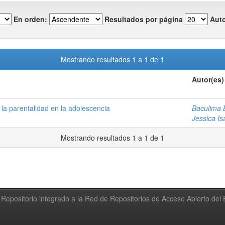
En orden:
Resultados por página
Auto
Mostrando resultados 1 a 1 de 1
Autor(es)
 la parentalidad en la adolescencia
Baculima 
Jessica Is
Mostrando resultados 1 a 1 de 1
Repositorio integrado a la Red de Repositorios de Acceso Abierto de