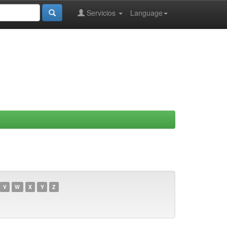
Servicios
Language
V
W
X
Y
Z