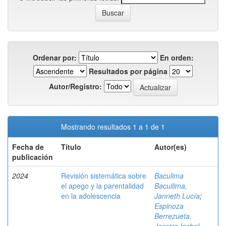
Ordenar por:
En orden:
Resultados por página
Autor/Registro:
Mostrando resultados 1 a 1 de 1
Fecha de
Título
Autor(es)
publicación
2024
Revisión sistemática sobre
Baculima
el apego y la parentalidad
Bacuilima,
en la adolescencia
Janneth Lucía
;
Espinoza
Berrezueta,