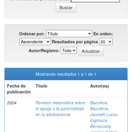
Ordenar por:
En orden:
Resultados por página
Autor/Registro:
Mostrando resultados 1 a 1 de 1
Fecha de
Título
Autor(es)
publicación
2024
Revisión sistemática sobre
Baculima
el apego y la parentalidad
Bacuilima,
en la adolescencia
Janneth Lucía
;
Espinoza
Berrezueta,