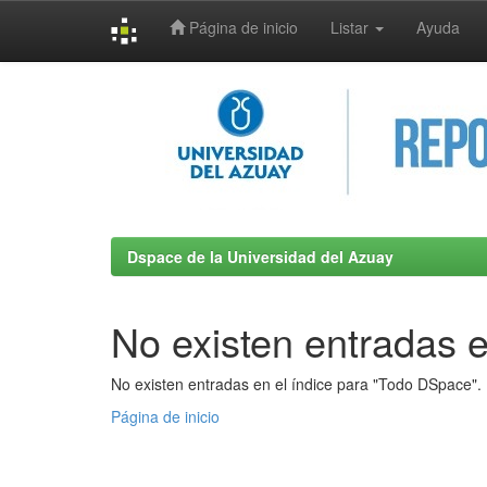
Página de inicio
Listar
Ayuda
Skip
navigation
Dspace de la Universidad del Azuay
No existen entradas e
No existen entradas en el índice para "Todo DSpace".
Página de inicio