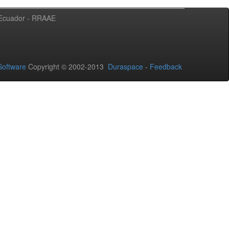
l Ecuador - RRAAE
oftware
Copyright © 2002-2013
Duraspace
-
Feedback