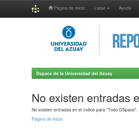
Página de inicio
Listar
Ayuda
Skip
navigation
Dspace de la Universidad del Azuay
No existen entradas e
No existen entradas en el índice para "Todo DSpace".
Página de inicio