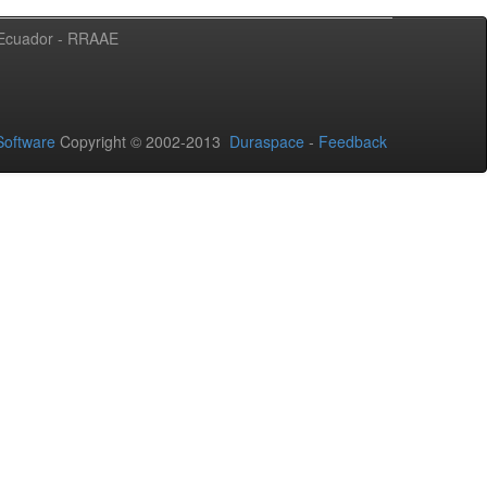
l Ecuador - RRAAE
oftware
Copyright © 2002-2013
Duraspace
-
Feedback