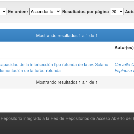
En orden:
Resultados por página
Auto
Mostrando resultados 1 a 1 de 1
Autor(es)
capacidad de la intersección tipo rotonda de la av. Solano
Carvallo C
lementación de la turbo-rotonda
Espinoza 
Mostrando resultados 1 a 1 de 1
Repositorio integrado a la Red de Repositorios de Acceso Abierto de