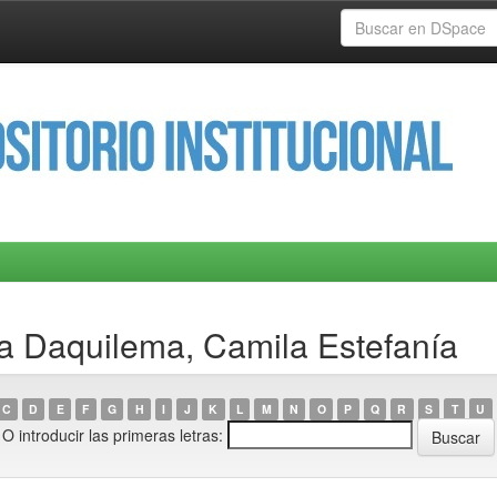
a Daquilema, Camila Estefanía
C
D
E
F
G
H
I
J
K
L
M
N
O
P
Q
R
S
T
U
O introducir las primeras letras: