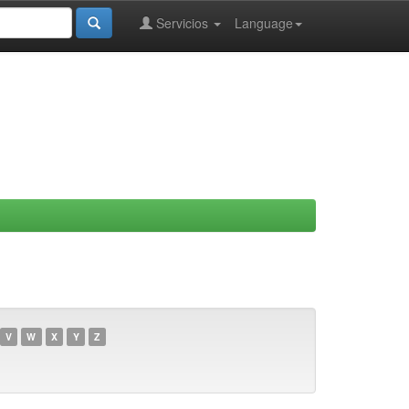
Servicios
Language
V
W
X
Y
Z