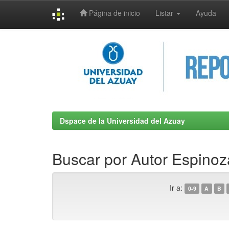
Página de inicio
Listar
Ayuda
Skip
navigation
Dspace de la Universidad del Azuay
Buscar por Autor Espinoz
Ir a:
0-9
A
B