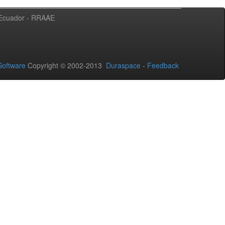
l Ecuador - RRAAE
oftware
Copyright © 2002-2013
Duraspace
-
Feedback