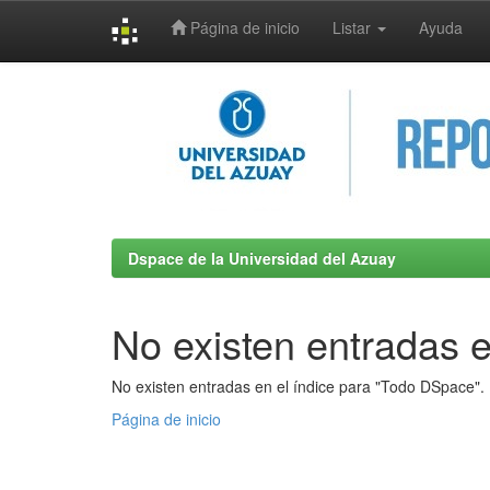
Página de inicio
Listar
Ayuda
Skip
navigation
Dspace de la Universidad del Azuay
No existen entradas e
No existen entradas en el índice para "Todo DSpace".
Página de inicio