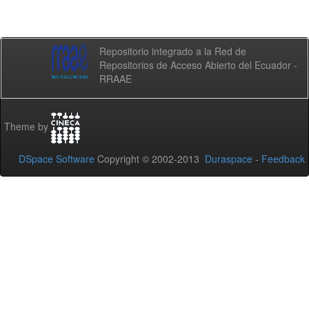
Repositorio integrado a la Red de
Repositorios de Acceso Abierto del Ecuador -
RRAAE
Theme by
DSpace Software
Copyright © 2002-2013
Duraspace
-
Feedback