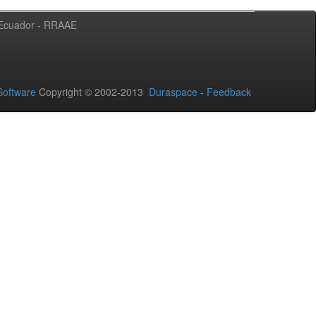
l Ecuador - RRAAE
oftware
Copyright © 2002-2013
Duraspace
-
Feedback