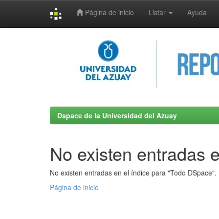
Página de inicio
Listar
Ayuda
Skip
navigation
Dspace de la Universidad del Azuay
No existen entradas e
No existen entradas en el índice para "Todo DSpace".
Página de inicio