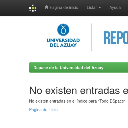
Página de inicio
Listar
Ayuda
Skip
navigation
Dspace de la Universidad del Azuay
No existen entradas e
No existen entradas en el índice para "Todo DSpace".
Página de inicio