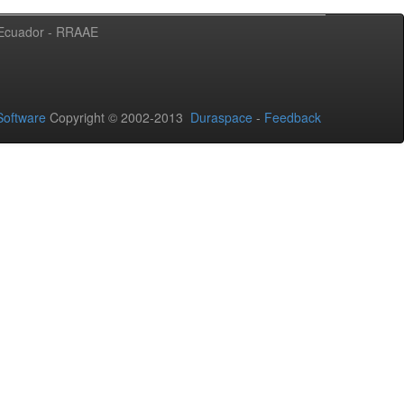
l Ecuador - RRAAE
oftware
Copyright © 2002-2013
Duraspace
-
Feedback