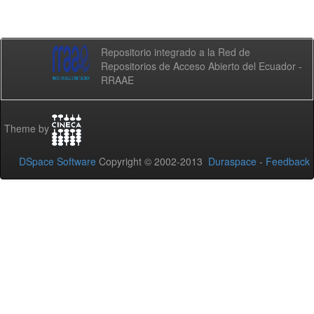
Repositorio integrado a la Red de
Repositorios de Acceso Abierto del Ecuador -
RRAAE
Theme by
DSpace Software
Copyright © 2002-2013
Duraspace
-
Feedback