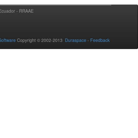
l Ecuador - RRAAE
oftware
Copyright © 2002-2013
Duraspace
-
Feedback