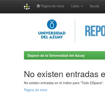
Página de inicio
Listar
Ayuda
Skip
navigation
Dspace de la Universidad del Azuay
No existen entradas e
No existen entradas en el índice para "Todo DSpace".
Página de inicio